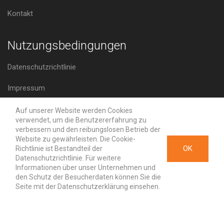
Kontakt
Nutzungsbedingungen
Datenschutzrichtlinie
Impressum
Auf unserer Website werden Cookies
Erreichen Sie uns
verwendet, um die Benutzererfahrung zu
verbessern und den reibungslosen Betrieb der
Website zu gewährleisten. Die Cookie-
Königsallee 92a 40212 Düsseldorf Germany
OK
Richtlinie ist Bestandteil der
Datenschutzrichtlinie. Für weitere
info@asosprocess.de
Informationen über unser Unternehmen und
den Schutz der Besucherdaten können Sie die
Seite mit der Datenschutzerklärung einsehen.
+49 211 3029 7077
+49 162 615 95 98